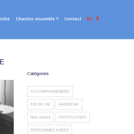
icles
Chantez-ensemble ?
Contact
TE
Catégories
ACCOMPAGNEMENT
FIN DE VIE
HANDICAP
Non classé
PATHOLOGIES
PERSONNES AGÉES