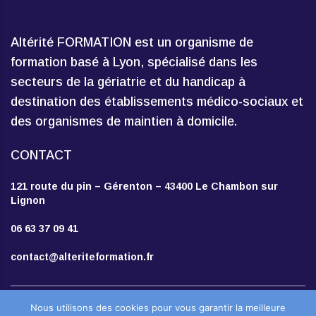
Altérité FORMATION est un organisme de
formation basé à Lyon, spécialisé dans les
secteurs de la gériatrie et du handicap à
destination des établissements médico-sociaux et
des organismes de maintien à domicile.
CONTACT
121 route du pin – Gérenton – 43400 Le Chambon sur
Lignon
06 63 37 09 41
contact@alteriteformation.fr
Création
Agence de communication Moringa
Nous utilisons des cookies pour vous garantir la meilleure