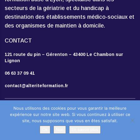
secteurs de la gériatrie et du handicap à
destination des établissements médico-sociaux et
des organismes de maintien à domicile.
CONTACT
121 route du pin – Gérenton – 43400 Le Chambon sur
Lignon
06 63 37 09 41
contact@alteriteformation.fr
Création
Agence de communication Moringa
Nous utilisons des cookies pour vous garantir la meilleure
expérience sur notre site web. Si vous continuez à utiliser ce
site, nous supposons que vous en êtes satisfait.
Mentions légales
-
Politique de
Ok
Non
En savoir plus
confidentialité